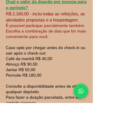
Qual o valor da doação por pessoa para
o período?
R$ 2.160,00 - inclui todas as refeições, as
atividades propostas e a hospedagem.
É possível participar parcialmente também.
Escolha a combinação de dias que for mais
conveniente para você.
Caso opte por chegar antes do check-in ou
sair após o check-out:
Café da manhã R$ 40,00
Almoço R$ 90,00
Jantar R$ 50,00
Pernoite R$ 180,00
Consulte a disponibilidade antes de efetuar
qualquer depósito.
Para fazer a doação parcelada, entre em
contato conosco.
A reserva só será confirmada mediante
depósito ou PIX da primeira parcela da
doação.
Solicite-nos os dados bancários para