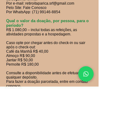
Por e-mail:
retiroitaparica.srf@gmail.com
Pelo Site: Fale Conosco
Por WhatsApp:
(71) 99146-8854
Qual o valor da doação, por pessoa, para o
período?
R$ 1.080,00 – inclui todas as refeições, as
atividades propostas e a hospedagem.
Caso opte por chegar antes do check-in ou sair
após o check-out:
Café da Manhã R$ 40,00
Almoço R$ 90,00
Jantar R$ 50,00
Pernoite R$ 180,00
Consulte a disponibilidade antes de efetuar
qualquer depósito.
Para fazer a doação parcelada, entre em contato
conosco.
A reserva só será confirmada mediante
depósito/PIX da primeira parcela da doação.
Solicite-nos os dados bancários para depósito/PIX.
Atenção:
Este será um Retiro de Silêncio, focado nos
ensinamentos de Paramahansa Yogananda, na
companhia de Amizades Divinas e da exuberante
Baía de Todos os Santos.
O Retiro oferece roupas de cama e toalhas de